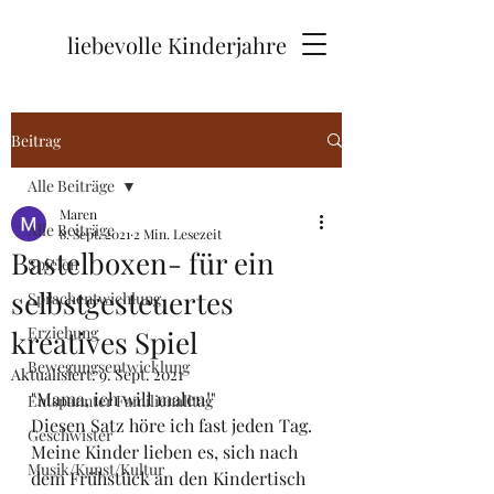
liebevolle Kinderjahre
Beitrag
Alle Beiträge
Maren
Alle Beiträge
8. Sept. 2021
2 Min. Lesezeit
Bastelboxen- für ein
Spielen
selbstgesteuertes
Sprachentwichlung
Erziehung
kreatives Spiel
Bewegungsentwicklung
Aktualisiert:
9. Sept. 2021
"Mama, ich will malen!" 
Entspannter Familienalltag
Diesen Satz höre ich fast jeden Tag. 
Geschwister
Meine Kinder lieben es, sich nach 
Musik/Kunst/Kultur
dem Frühstück an den Kindertisch 