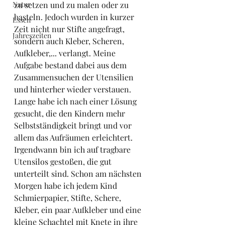
Natur
zu setzen und zu malen oder zu 
basteln. Jedoch wurden in kurzer 
Essen
Zeit nicht nur Stifte angefragt, 
Jahreszeiten
sondern auch Kleber, Scheren, 
Aufkleber,... verlangt. Meine 
Aufgabe bestand dabei aus dem 
Zusammensuchen der Utensilien 
und hinterher wieder verstauen. 
Lange habe ich nach einer Lösung 
gesucht, die den Kindern mehr 
Selbstständigkeit bringt und vor 
allem das Aufräumen erleichtert.
Irgendwann bin ich auf tragbare 
Utensilos gestoßen, die gut 
unterteilt sind. Schon am nächsten 
Morgen habe ich jedem Kind 
Schmierpapier, Stifte, Schere, 
Kleber, ein paar Aufkleber und eine 
kleine Schachtel mit Knete in ihre 