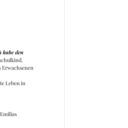
h habe den 
schulkind. 
on Erwachsenen 
te Leben in 
 Emilias 