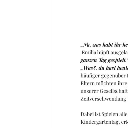
„Na, was habt ihr h
 Emilia hüpft ausgel
ganzen Tag gespielt.
„Was?, du hast heute
häufiger gegenüber 
Eltern möchten ihre 
unserer Gesellschaft
Zeitverschwendung v
Dabei ist Spielen all
Kindergartentag, erk