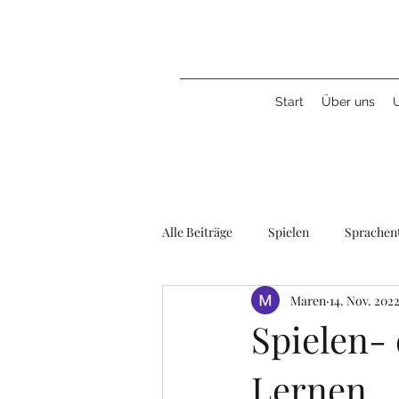
Start
Über uns
Alle Beiträge
Spielen
Sprachen
Maren
14. Nov. 202
Geschwister
Musik/Kunst/Kul
Spielen- 
Lernen