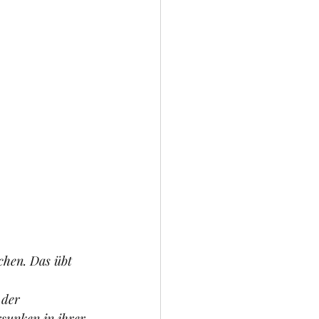
chen. Das übt 
 der 
rsunken in ihrer 