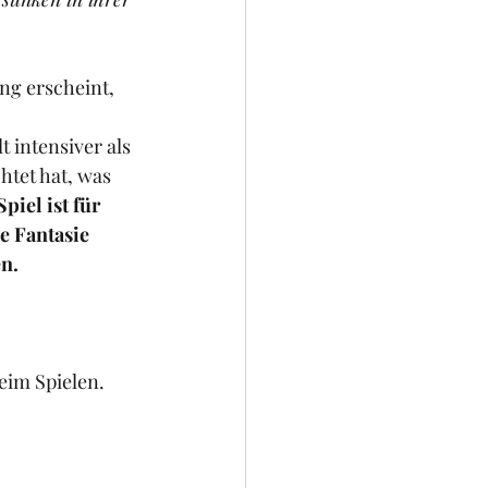
ng erscheint, 
 intensiver als 
htet hat, was 
piel ist für 
e Fantasie 
n.
im Spielen. 