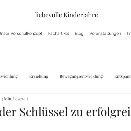
liebevolle Kinderjahre
Unser Vorschulkonzept
Fachartikel
Blog
Veranstaltungen
I
twichlung
Erziehung
Bewegungsentwicklung
Entspann
2
3 Min. Lesezeit
tur
Natur
Essen
Jahreszeiten
der Schlüssel zu erfolgr