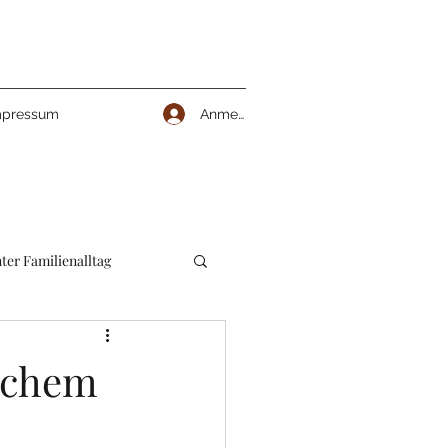
Anmelden
mpressum
ter Familienalltag
eichem