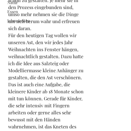
schön zu gestalten. Je mehr sie in 
Natur
den Prozess eingebunden sind, 
Essen
umso mehr nehmen sie die Dinge 
Jahreszeiten
um sich herum wahr und erfreuen 
sich daran.
Für den heutigen Tag wollen wir 
unseren Ast, den wir jedes Jahr 
Weihnachten ins Fenster hängen, 
weihnachtlich gestalten. Dazu hatte 
ich die Idee aus Salzteig oder 
Modelliermasse kleine Anhänger zu 
gestalten, die den Ast verschönern. 
Das ist auch eine Aufgabe, die 
kleinere Kinder ab 18 Monate schon 
mit tun können. Gerade für Kinder, 
die sehr intensiv mit Fingern 
arbeiten oder gerne alles sehr 
bewusst mit den Händen 
wahrnehmen, ist das Kneten des 