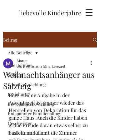
liebevolle Kinderjahre
Beitrag
Alle Beiträge
Maren
Alle Beiträge
20. Dez. 2020
2 Min. Lesezeit
Weihnachtsanhänger aus
Spielen
Salzteig
Sprachentwichlung
Erziehung
Eine schöne Aufgabe in der 
Adventszeit ist immer wieder das 
Bewegungsentwicklung
Herstellen von Dekoration für das 
Entspannter Familienalltag
ganze Haus. Auch die Kinder haben 
Geschwister
große Freude daran etwas selbst zu 
basteln und damit die Zimmer 
Musik/Kunst/Kultur