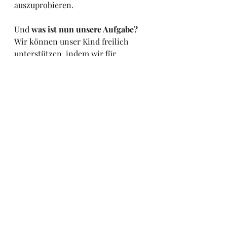
auszuprobieren.
Und 
was ist nun unsere Aufgabe?
Wir können unser Kind freilich 
unterstützen, indem wir für 
Bewegungsspielräume, 
sprachanregende Umgebungen und 
Austausch mit anderen Kindern 
sorgen. Wir können es beobachten 
und schauen, was es benötigt, um 
an seinem Bereich im eigenen 
Tempo zu feilen. Und natürlich 
gehören auch die 
altersentsprechenden Spielzeuge 
dazu. Diese aber in Maßen.