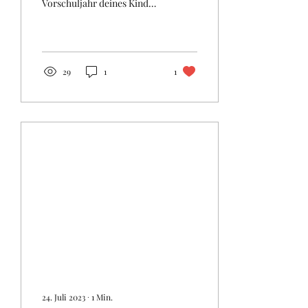
Vorschuljahr deines Kindes
neigt sich bereits dem
Ende. Und nun stehen
Themen wie
Schulranzen,...
29
1
1
24. Juli 2023
∙
1
Min.