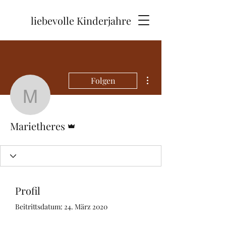
liebevolle Kinderjahre
Weitere Optionen
Folgen
Marietheres
Administrator
Marietheres
Profil
Beitrittsdatum: 24. März 2020