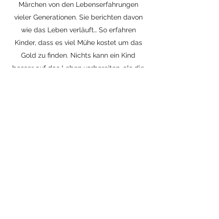
Märchen von den Lebenserfahrungen
vieler Generationen. Sie berichten davon
wie das Leben verläuft… So erfahren
Kinder, dass es viel Mühe kostet um das
Gold zu finden. Nichts kann ein Kind
besser auf das Leben vorbereiten, als die
Volksmärchen.
Wichtig ist nun sich zu fragen welche
Märchen sind wann sinnvoll.
Weiterhin auch die Frage, wie sollen sie
erzählt werden.
Auch wäre zu überlegen ob die Märchen
illustriert sein sollen oder vielleicht sogar
verfilmt?
Bei der Auswahl der Märchen, sollte man
auf den Sprachschatz des Kindes achten,