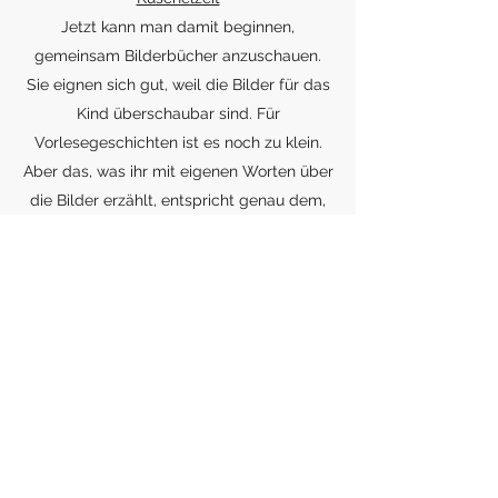
Jetzt kann man damit beginnen,
gemeinsam Bilderbücher anzuschauen.
Sie eignen sich gut, weil die Bilder für das
Kind überschaubar sind. Für
Vorlesegeschichten ist es noch zu klein.
Aber das, was ihr mit eigenen Worten über
die Bilder erzählt, entspricht genau dem,
was euer Kind für seine Entwicklung
braucht. Bilderbücher gibt es in allen
möglichen Varianten. In diesem Alter
sollten die Bilder noch überschaubar sein
z.B. pro Seite ein Bild. Auch ist es sinnvoll
solche Bilder zu nehmen die etwas mit
dem Alltag des Kindes zutun haben z.B.
Tiere, Baustelle usw.
Schön ist es, wenn so etwas zum Ritual
wird wie zum Beispiel am Abend. Es wird