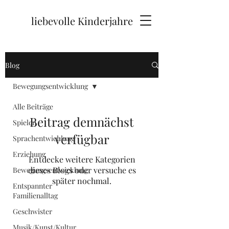
liebevolle Kinderjahre
Blog
Bewegungsentwicklung
Alle Beiträge
Beitrag demnächst
Spielen
verfügbar
Sprachentwichlung
Erziehung
Entdecke weitere Kategorien
dieses Blogs oder versuche es
Bewegungsentwicklung
später nochmal.
Entspannter
Familienalltag
Geschwister
Musik/Kunst/Kultur