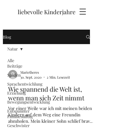
liebevolle Kinderjahre
Blog
Natur
Alle
Beiträge
Marietheres
Spielen
30. Sept. 2020
2 Min. Lesezeit
Sprachentwichlung
Wie spannend die Welt ist,
Erziehung
wenn man sich Zeit nimmt
Bewegungsentwicklung
Vor einer Weile war ich mit meinen beiden
Entspannter
Kindern auf dem Weg eine Freundin
Familienalltag
abzuholen. Mein kleiner Sohn schlief brav
Geschwister
im Wagen und meine...