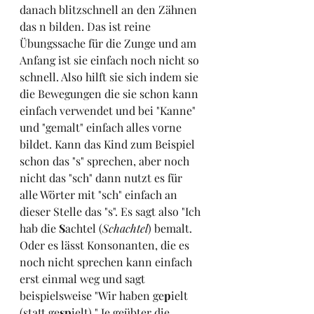
danach blitzschnell an den Zähnen 
das n bilden. Das ist reine 
Übungssache für die Zunge und am 
Anfang ist sie einfach noch nicht so 
schnell. Also hilft sie sich indem sie 
die Bewegungen die sie schon kann 
einfach verwendet und bei "Kanne" 
und "gemalt" einfach alles vorne 
bildet. Kann das Kind zum Beispiel 
schon das "s" sprechen, aber noch 
nicht das "sch" dann nutzt es für 
alle Wörter mit "sch" einfach an 
dieser Stelle das "s". Es sagt also "Ich 
hab die 
S
achtel (
Schachtel
) bemalt. 
Oder es lässt Konsonanten, die es 
noch nicht sprechen kann einfach 
erst einmal weg und sagt 
beispielsweise "Wir haben ge
p
ielt 
(statt ge
sp
ielt)." Je geübter die 