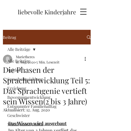
liebevolle Kinderjahre
Beitrag
Alle Beiträge
Marietheres
Alle Beiträge
11. Aug. 2020
5 Min. Lesezeit
Die Phasen der
Spielen
Sprachentwicklung Teil 5:
Sprachentwichlung
Erziehung
Das Sprachgenie vertieft
Bewegungsentwicklung
sein Wissen(2 bis 3 Jahre)
Entspannter Familienalltag
Aktualisiert:
12. Aug. 2020
Geschwister
Das Wissen wird ausgebaut
Musik/Kunst/Kultur
Im Alter von 2 Jahren verfügt das 