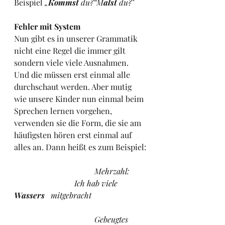
Beispiel 
„
Kommst
 du?“M
alst 
du?"
Fehler mit System
Nun gibt es in unserer Grammatik 
nicht eine Regel die immer gilt 
sondern viele viele Ausnahmen. 
Und die müssen erst einmal alle 
durchschaut werden. Aber mutig 
wie unsere Kinder nun einmal beim 
Sprechen lernen vorgehen, 
verwenden sie die Form, die sie am 
häufigsten hören erst einmal auf 
alles an. Dann heißt es zum Beispiel:
Mehrzahl: 	
			Ich hab viele 
Wassers
   mitgebracht
Gebeugtes 