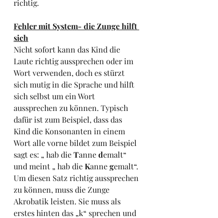
richtig.
Fehler mit System- die Zunge hilft 
sich
Nicht sofort kann das Kind die 
Laute richtig aussprechen oder im 
Wort verwenden, doch es stürzt 
sich mutig in die Sprache und hilft 
sich selbst um ein Wort 
aussprechen zu können. Typisch 
dafür ist zum Beispiel, dass das 
Kind die Konsonanten in einem 
Wort alle vorne bildet zum Beispiel 
sagt es: „ hab die 
T
anne 
d
emalt“ 
und meint „ hab die 
K
anne 
g
emalt“. 
Um diesen Satz richtig aussprechen 
zu können, muss die Zunge 
Akrobatik leisten. Sie muss als 
erstes hinten das „k“ sprechen und 