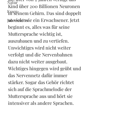
Natur
Kind über 200 Billionen Neuronen 
Essen
in seinem Gehirn. Das sind doppelt 
so viele wie ein Erwachsener. Jetzt 
Jahreszeiten
beginnt es, alles was für seine 
Muttersprache wichtig ist, 
auszubauen und zu vertiefen. 
Unwichtiges wird nicht weiter 
verfolgt und die Nervenbahnen 
dazu nicht weiter ausgebaut. 
Wichtiges hingegen wird geübt und 
das Nervennetz dafür immer 
stärker. Sogar das Gehör richtet 
sich auf die Sprachmelodie der 
Muttersprache aus und hört sie 
intensiver als andere Sprachen. 