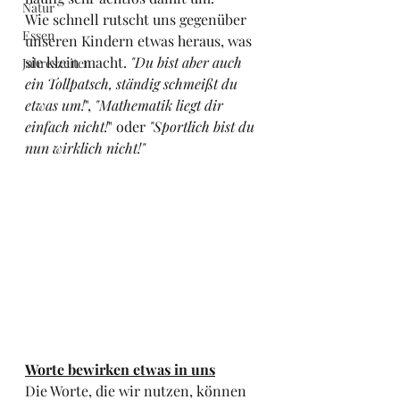
Natur
Wie schnell rutscht uns gegenüber 
Essen
unseren Kindern etwas heraus, was 
sie klein macht. 
"Du bist aber auch 
Jahreszeiten
ein Tollpatsch, ständig schmeißt du 
etwas um!
", 
"Mathematik liegt dir 
einfach nicht!
" oder 
"Sportlich bist du 
nun wirklich nicht!"
Worte bewirken etwas in uns
Die Worte, die wir nutzen, können 