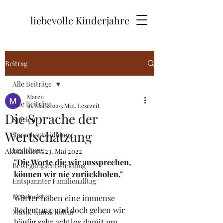
liebevolle Kinderjahre
Beitrag
Alle Beiträge
Maren
Alle Beiträge
16. Mai 2022
3 Min. Lesezeit
Die Sprache der
Spielen
Wertschätzung
Sprachentwichlung
Erziehung
Aktualisiert:
23. Mai 2022
"Die Worte die wir aussprechen, 
Bewegungsentwicklung
können wir nie zurückholen."
Entspannter Familienalltag
Geschwister
Wörter haben eine immense 
Bedeutung und doch gehen wir 
Musik/Kunst/Kultur
häufig sehr achtlos damit um. 