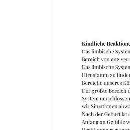
Kindliche Reaktione
Das limbische System
Bereich von eng vern
Das limbische System
Hirnstamm zu finden.
Bereiche unseres Kö
Der größte Bereich d
System umschlossen 
wir Situationen abw
Nach der Geburt ist 
Anfang an Gefühle w
Reaktionen reagiere