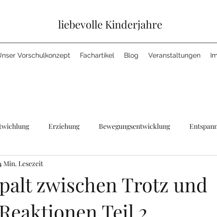
liebevolle Kinderjahre
Unser Vorschulkonzept
Fachartikel
Blog
Veranstaltungen
I
twichlung
Erziehung
Bewegungsentwicklung
Entspann
4 Min. Lesezeit
tur
Natur
Essen
Jahreszeiten
palt zwischen Trotz und
Reaktionen Teil 2