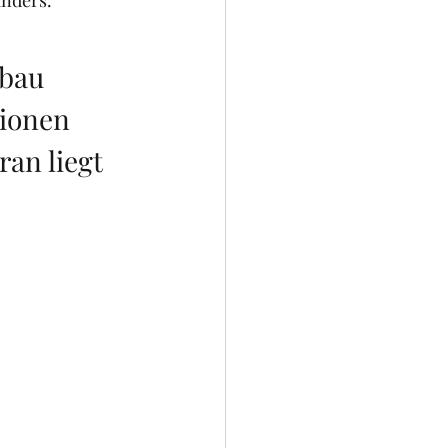
anders.
fbau 
ionen 
an liegt 