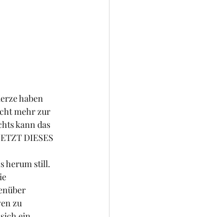
Kerze haben 
cht mehr zur 
chts kann das 
 JETZT DIESES 
 herum still. 
ie 
enüber 
en zu 
sich ein 