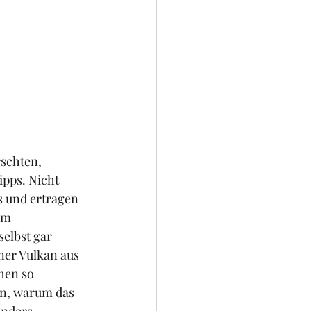
schten, 
ipps. Nicht 
 und ertragen 
em 
elbst gar 
ner Vulkan aus 
hen so 
en, warum das 