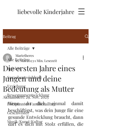
liebevolle Kinderjahre
Beitrag
Alle Beiträge
Marietheres
Alle Beiträge
10. Mai 2023
1 Min. Lesezeit
Die ersten Jahre eines
Spielen
Jungen und deine
Sprachentwichlung
Erziehung
Bedeutung als Mutter
Bewegungsentwicklung
Aktualisiert:
29. Nov. 2025
Wenn du dich einmal damit 
Entspannter Familienalltag
beschäftigst, was dein Junge für eine 
Geschwister
gesunde Entwicklung braucht, dann 
Musik/Kunst/Kultur
darf es dich mit Stolz erfüllen, die 