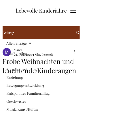
liebevolle Kinderjahre
Beitrag
Alle Beiträge
Maren
Alle Beiträge
22. Dez. 2020
1 Min. Lesezeit
Frohe Weihnachten und
Spielen
leuchtende Kinderaugen
Sprachentwichlung
Erziehung
Bewegungsentwicklung
Entspannter Familienalltag
Geschwister
Musik/Kunst/Kultur