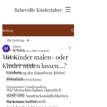
liebevolle Kinderjahre
Beitrag
Alle Beiträge
Maren
Alle Beiträge
18. Nov. 2020
2 Min. Lesezeit
Mit Kinder malen- oder
Spielen
Kinder malen lassen…?
Sprachentwichlung
Erziehung
Gastbeitrag der Künstlerin Bärbel 
Bitterlich 
Bewegungsentwicklung
Entspannter Familienalltag
Wir Menschen haben eigentlich 
Geschwister
nicht viele Ausdrucksmöglichkeiten 
für unsere Gefühlswelt.
Musik/Kunst/Kultur