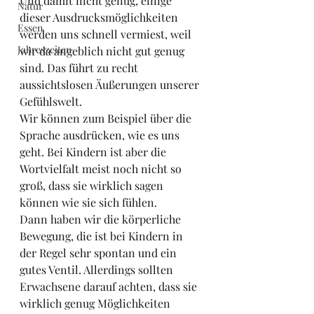
Und damit nicht genug, einige 
Natur
dieser Ausdrucksmöglichkeiten 
Essen
werden uns schnell vermiest, weil 
Jahreszeiten
wir da angeblich nicht gut genug 
sind. Das führt zu recht 
aussichtslosen Äußerungen unserer 
Gefühlswelt.
Wir können zum Beispiel über die 
Sprache ausdrücken, wie es uns 
geht. Bei Kindern ist aber die 
Wortvielfalt meist noch nicht so 
groß, dass sie wirklich sagen 
können wie sie sich fühlen.
Dann haben wir die körperliche 
Bewegung, die ist bei Kindern in 
der Regel sehr spontan und ein 
gutes Ventil. Allerdings sollten 
Erwachsene darauf achten, dass sie 
wirklich genug Möglichkeiten 