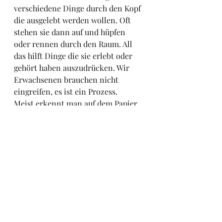
verschiedene Dinge durch den Kopf 
die ausgelebt werden wollen. Oft 
stehen sie dann auf und hüpfen 
oder rennen durch den Raum. All 
das hilft Dinge die sie erlebt oder 
gehört haben auszudrücken. Wir 
Erwachsenen brauchen nicht 
eingreifen, es ist ein Prozess.
Meist erkennt man auf dem Papier 
auch wenig Konkretes, das ist auch 
nicht wichtig. Diese Bilder gehören 
ja auch nicht an die Wand.
Der eigentliche Malprozess- wie 
lernen Kinder nun konkret zu 
malen? Das ist ein anderer Weg und 
im Grunde auch ein anderes 
Herangehen. Darüber schreibe ich 
das nächste Mal.