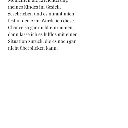
meines Kindes im Gesicht 
geschrieben und es nimmt mich 
fest in den Arm. Würde ich diese 
Chance so gar nicht einräumen, 
dann lasse ich es hilflos mit einer 
Situation zurück, die es noch gar 
nicht überblicken kann. 
Deine Reaktion ist immer wichtig
Genauso wenig solltest du aber 
auch in der Situation gar nicht auf 
das Hauen eingehen und es 
vielleicht in Gedanken für dich 
entschuldigen. Dann spürt dein 
Kind keine rote Linie und es wird 
unweigerlich weiter austesten.