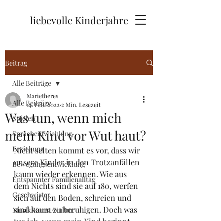
liebevolle Kinderjahre
Beitrag
Alle Beiträge
Marietheres
Alle Beiträge
14. Feb. 2022
2 Min. Lesezeit
Was tun, wenn mich
Spielen
mein Kind vor Wut haut?
Sprachentwichlung
Erziehung
Nicht selten kommt es vor, dass wir 
unsere Kinder in den Trotzanfällen 
Bewegungsentwicklung
kaum wieder erkennen. Wie aus 
Entspannter Familienalltag
dem Nichts sind sie auf 180, werfen 
Geschwister
sich auf den Boden, schreien und 
sind kaum zu beruhigen. Doch was 
Musik/Kunst/Kultur