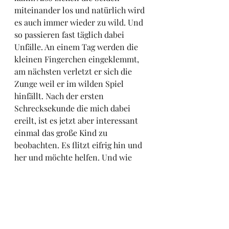
miteinander los und natürlich wird 
es auch immer wieder zu wild. Und 
so passieren fast täglich dabei 
Unfälle. An einem Tag werden die 
kleinen Fingerchen eingeklemmt, 
am nächsten verletzt er sich die 
Zunge weil er im wilden Spiel 
hinfällt. Nach der ersten 
Schrecksekunde die mich dabei 
ereilt, ist es jetzt aber interessant 
einmal das große Kind zu 
beobachten. Es flitzt eifrig hin und 
her und möchte helfen. Und wie 
stolz ist es dann, wenn es Eis aus 
dem Gefrierschrank holen kann 
und dem kleinen Bruder ein 
Kühlpaket vorbereitet oder ihm 
seine Lieblingsbücher holt und ihm 