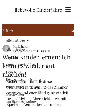
liebevolle Kinderjahre
Beitrag
Alle Beiträge
Marietheres
Alle Beiträge
23. Sept. 2020
2 Min. Lesezeit
Wenn Kinder lernen: Ich
Spielen
kann es wieder gut
Sprachentwichlung
Erziehung
machen!
Bewegungsentwicklung
Sicher kennt ihr alle diese 
Entspannter Familienalltag
Momente, in denen ihr das Zimmer 
betretet und euer Kind ganz vertieft 
Geschwister
beschäftigt ist. Aber nicht etwa mit 
Musik/Kunst/Kultur
Spielen... Nein es bemalt in den 