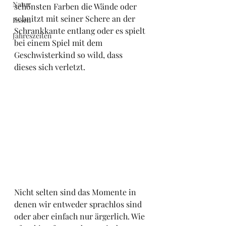
Natur
schönsten Farben die Wände oder 
schnitzt mit seiner Schere an der 
Essen
Schrankkante entlang oder es spielt 
Jahreszeiten
bei einem Spiel mit dem 
Geschwisterkind so wild, dass 
dieses sich verletzt. 
Nicht selten sind das Momente in 
denen wir entweder sprachlos sind 
oder aber einfach nur ärgerlich. Wie 