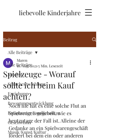
liebevolle Kinderjahre
Beitrag
Alle Beiträge
Maren
Alle Beiträge
16. Aug. 2021
5 Min. Lesezeit
Spielzeuge - Worauf
Spielen
sollte ich beim Kauf
Sprachentwichlung
Erziehung
achten?
Bewegungsentwicklung
Noch nie hat es eine solche Flut an 
Entspannter Familienalltag
Spielzeugen gegeben, wie es 
heutzutage der Fall ist. Alleine der 
Geschwister
Gedanke an ein Spielwarengeschäft 
Musik/Kunst/Kultur
fördert bei dem ein oder anderen 