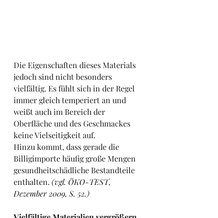
Die Eigenschaften dieses Materials 
jedoch sind nicht besonders 
vielfältig. Es fühlt sich in der Regel 
immer gleich temperiert an und 
weißt auch im Bereich der 
Oberfläche und des Geschmackes 
keine Vielseitigkeit auf. 
Hinzu kommt, dass gerade die 
Billigimporte häufig große Mengen 
gesundheitschädliche Bestandteile 
enthalten.
 (vgl. ÖKO-TEST, 
Dezember 2009, S. 52.) 
Vielfältige Materialien vergrößern 