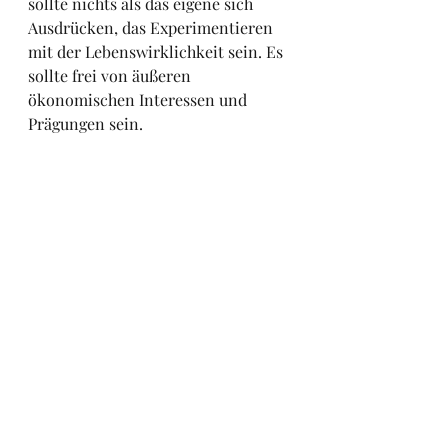
sollte nichts als das eigene sich 
Ausdrücken, das Experimentieren 
mit der Lebenswirklichkeit sein. Es 
sollte frei von äußeren 
ökonomischen Interessen und 
Prägungen sein.
Je perfekter ein Spielzeug der 
Lebenswirklichkeit nachgeahmt ist, 
desto weniger freie 
Entfaltungsmöglichkeiten stehen 